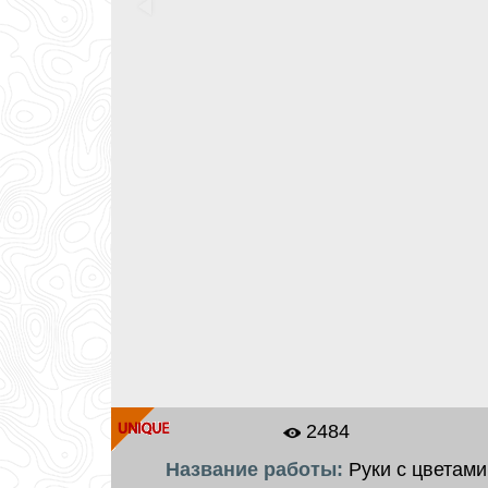
2484
Название работы:
Руки с цветами